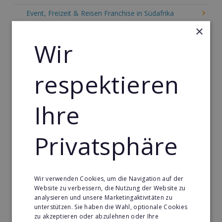
Event, Freizeit & Reisen Franchise in Südafrika
×
Einzelhandel Franchise in Südafrika
Wir
Gebäude & Haustechnik Franchise in Südafrika
Handwerk Franchise in Südafrika
respektieren
Dienstleistungsfranchise in Südafrika
Telekommunikation Franchise in Südafrika
Ihre
Gastronomie & Bringdienst Franchise in Südafrika
Privatsphäre
Sport Franchise in Südafrika
Kaffee & Café Franchise in Südafrika
Tier- & Zoobedarf Franchise in Südafrika
Wir verwenden Cookies, um die Navigation auf der
Website zu verbessern, die Nutzung der Website zu
Immobilien Franchise in Südafrika
analysieren und unsere Marketingaktivitäten zu
unterstützen. Sie haben die Wahl, optionale Cookies
Kinder & Erziehung Franchise in Südafrika
zu akzeptieren oder abzulehnen oder Ihre