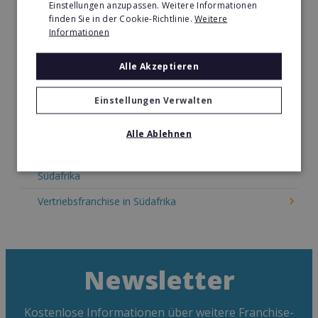
Einstellungen anzupassen. Weitere Informationen
Kosmetik Franchise in Südafrika
finden Sie in der Cookie-Richtlinie.
Weitere
Informationen
Lebensmittel Franchise in Südafrika
Medien & Werbung Franchise in Südafrika
Alle Akzeptieren
Möbel & Einrichtung Franchise in Südafrika
Einstellungen Verwalten
Nachhilfe & Weiterbildung Franchise in Südafrika
Alle Ablehnen
Pizza Franchise in Südafrika
Restaurant & Systemgastronomie Franchise in
Südafrika
Vertriebsfranchise in Südafrika
Newsletter
Kostenlose Informationen über weitere Franchise-