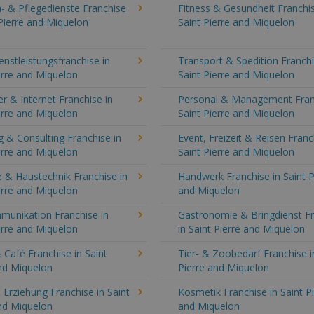
- & Pflegedienste Franchise
Fitness & Gesundheit Franchis
 Pierre and Miquelon
Saint Pierre and Miquelon
enstleistungsfranchise in
Transport & Spedition Franchi
erre and Miquelon
Saint Pierre and Miquelon
 & Internet Franchise in
Personal & Management Fran
erre and Miquelon
Saint Pierre and Miquelon
 & Consulting Franchise in
Event, Freizeit & Reisen Franc
erre and Miquelon
Saint Pierre and Miquelon
 & Haustechnik Franchise in
Handwerk Franchise in Saint P
erre and Miquelon
and Miquelon
munikation Franchise in
Gastronomie & Bringdienst F
erre and Miquelon
in Saint Pierre and Miquelon
 Café Franchise in Saint
Tier- & Zoobedarf Franchise i
nd Miquelon
Pierre and Miquelon
 Erziehung Franchise in Saint
Kosmetik Franchise in Saint P
nd Miquelon
and Miquelon