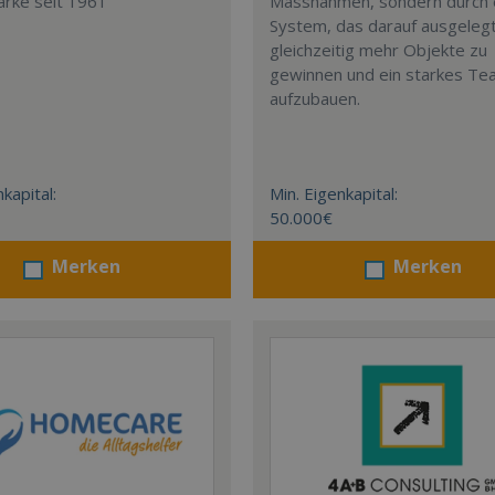
arke seit 1961
Massnahmen, sondern durch 
System, das darauf ausgelegt 
gleichzeitig mehr Objekte zu
gewinnen und ein starkes T
aufzubauen.
kapital:
Min. Eigenkapital:
50.000€
Merken
Merken