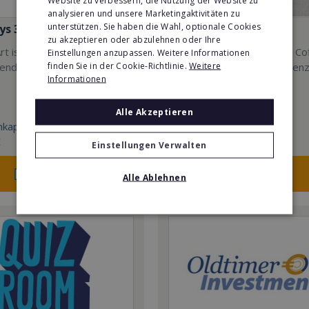
analysieren und unsere Marketingaktivitäten zu
unterstützen. Sie haben die Wahl, optionale Cookies
s 3D TrickArt
Coffee-Bike
zu akzeptieren oder abzulehnen oder Ihre
rt ist der neue Mega-
Das innovative und mobile Co
Einstellungen anzupassen. Weitere Informationen
finden Sie in der Cookie-Richtlinie.
Weitere
rend für die ganze Familie.
Shop-Konzept mit konkurren
Informationen
Einstiegsbedingungen.
Alle Akzeptieren
kapital:
Min. Eigenkapital:
€
5.000€
Einstellungen Verwalten
Merken
Merken
Alle Ablehnen