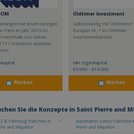
OOM
Oldtimer Investment
Anfängen mit einem einzigen
Selbstständig mit Oldtimern? 
in Paris im Jahr 2019 ist
Europas Nr. 1 im Oldtimer-
m innerhalb von sieben
Investmentbereich.
f 117 Standorte weltweit
hsen
kapital:
Min. Eigenkapital:
€5.000 - €10.000
Merken
Merken
chen Sie die Konzepte in Saint Pierre and 
Z & Fahrzeug Franchise in
Automaten-Lizenz Franchise i
erre and Miquelon
Pierre and Miquelon