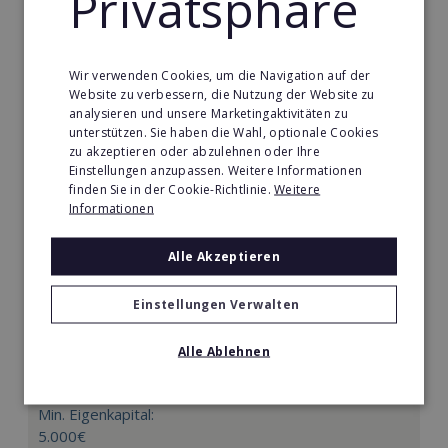
Privatsphäre
Merken
Wir verwenden Cookies, um die Navigation auf der
Website zu verbessern, die Nutzung der Website zu
analysieren und unsere Marketingaktivitäten zu
unterstützen. Sie haben die Wahl, optionale Cookies
zu akzeptieren oder abzulehnen oder Ihre
Einstellungen anzupassen. Weitere Informationen
finden Sie in der Cookie-Richtlinie.
Weitere
Informationen
Alle Akzeptieren
Einstellungen Verwalten
Körperformen EMS
Körperformen - Erfolg mit medizinisch erprobtem
Alle Ablehnen
EMS-Equipment. Hier mehr erfahren
Min. Eigenkapital:
5.000€