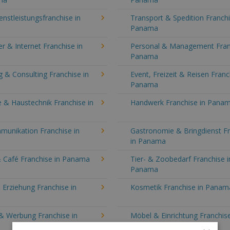
enstleistungsfranchise in
Transport & Spedition Franchi
Panama
 & Internet Franchise in
Personal & Management Fran
Panama
 & Consulting Franchise in
Event, Freizeit & Reisen Franc
Panama
 & Haustechnik Franchise in
Handwerk Franchise in Pana
munikation Franchise in
Gastronomie & Bringdienst F
in Panama
& Café Franchise in Panama
Tier- & Zoobedarf Franchise i
Panama
 Erziehung Franchise in
Kosmetik Franchise in Panam
& Werbung Franchise in
Möbel & Einrichtung Franchise
Panama