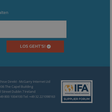
alten
LOS GEHT’S!
hise Direkt - McGarry Internet Ltd
106 The Capel Building
 Street Dublin 7 Ireland
+49 800 1004100 Tel: +49 32 221098163