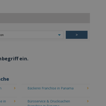
>
begriff ein.
nche
n
Bäckerei Franchise in Panama
e in
Büroservice & Drucksachen
Franchise in Panama