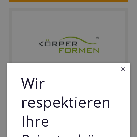
×
Wir
Körperformen EMS
respektieren
Körperformen - Erfolg mit medizinisch erprobtem
EMS-Equipment. Hier mehr erfahren
Ihre
Min. Eigenkapital:
5.000€