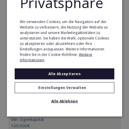
Privatsphäre
Merken
Wir verwenden Cookies, um die Navigation auf der
Website zu verbessern, die Nutzung der Website zu
analysieren und unsere Marketingaktivitäten zu
unterstützen. Sie haben die Wahl, optionale Cookies
zu akzeptieren oder abzulehnen oder Ihre
Einstellungen anzupassen. Weitere Informationen
finden Sie in der Cookie-Richtlinie.
Weitere
Informationen
Alle Akzeptieren
Einstellungen Verwalten
Mindways 3D TrickArt
3D TrickArt ist der neue Mega-Freizeittrend für die
Alle Ablehnen
ganze Familie.
Min. Eigenkapital:
100.000€