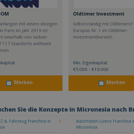
OOM
Oldtimer Investment
Anfängen mit einem einzigen
Selbstständig mit Oldtimern? 
in Paris im Jahr 2019 ist
Europas Nr. 1 im Oldtimer-
m innerhalb von sieben
Investmentbereich.
f 117 Standorte weltweit
hsen
kapital:
Min. Eigenkapital:
€5.000 - €10.000
Merken
Merken
chen Sie die Konzepte in Micronesia nach 
Z & Fahrzeug Franchise in
Automaten-Lizenz Franchise i
sia
Micronesia