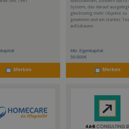
arke seit 1961
Massnahmen, sondern durch 
System, das darauf ausgelegt 
gleichzeitig mehr Objekte zu
gewinnen und ein starkes T
aufzubauen.
kapital:
Min. Eigenkapital:
50.000€
Merken
Merken