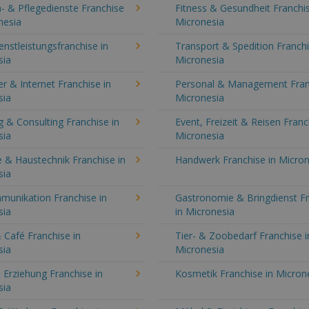
- & Pflegedienste Franchise
Fitness & Gesundheit Franchis
nesia
Micronesia
enstleistungsfranchise in
Transport & Spedition Franchi
sia
Micronesia
 & Internet Franchise in
Personal & Management Fran
sia
Micronesia
 & Consulting Franchise in
Event, Freizeit & Reisen Franc
sia
Micronesia
 & Haustechnik Franchise in
Handwerk Franchise in Micron
sia
munikation Franchise in
Gastronomie & Bringdienst F
sia
in Micronesia
 Café Franchise in
Tier- & Zoobedarf Franchise i
sia
Micronesia
 Erziehung Franchise in
Kosmetik Franchise in Micron
sia