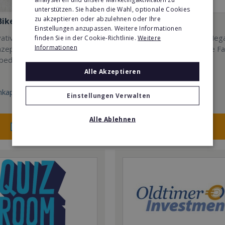
unterstützen. Sie haben die Wahl, optionale Cookies
zu akzeptieren oder abzulehnen oder Ihre
Bike
Mindways 3D TrickArt
Einstellungen anzupassen. Weitere Informationen
ative und mobile Coffee-
3D TrickArt ist der neue Meg
finden Sie in der Cookie-Richtlinie.
Weitere
Informationen
zept mit konkurrenzlosen
Freizeittrend für die ganze Fa
sbedingungen.
Alle Akzeptieren
kapital:
Min. Eigenkapital:
Einstellungen Verwalten
100.000€
Alle Ablehnen
Merken
Merken