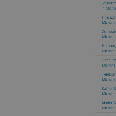
Senioren
in Micro
Finanzdi
Microne
Computer
Microne
Beratung
Microne
Gebäude
Microne
Telekom
Microne
Kaffee &
Microne
Kinder &
Microne