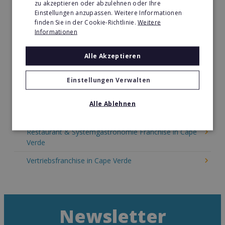
zu akzeptieren oder abzulehnen oder Ihre
Kinder & Erziehung Franchise in Cape Verde
Einstellungen anzupassen. Weitere Informationen
finden Sie in der Cookie-Richtlinie.
Weitere
Kosmetik Franchise in Cape Verde
Informationen
Lebensmittel Franchise in Cape Verde
Alle Akzeptieren
Medien & Werbung Franchise in Cape Verde
Möbel & Einrichtung Franchise in Cape Verde
Einstellungen Verwalten
Nachhilfe & Weiterbildung Franchise in Cape Verde
Alle Ablehnen
Pizza Franchise in Cape Verde
Restaurant & Systemgastronomie Franchise in Cape
Verde
Vertriebsfranchise in Cape Verde
Newsletter