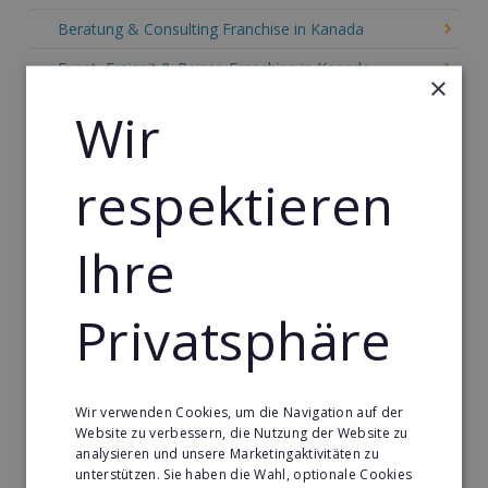
Beratung & Consulting Franchise in Kanada
Event, Freizeit & Reisen Franchise in Kanada
×
Einzelhandel Franchise in Kanada
Wir
Gebäude & Haustechnik Franchise in Kanada
respektieren
Handwerk Franchise in Kanada
Dienstleistungsfranchise in Kanada
Ihre
Telekommunikation Franchise in Kanada
Gastronomie & Bringdienst Franchise in Kanada
Privatsphäre
Sport Franchise in Kanada
Kaffee & Café Franchise in Kanada
Wir verwenden Cookies, um die Navigation auf der
Tier- & Zoobedarf Franchise in Kanada
Website zu verbessern, die Nutzung der Website zu
analysieren und unsere Marketingaktivitäten zu
Immobilien Franchise in Kanada
unterstützen. Sie haben die Wahl, optionale Cookies