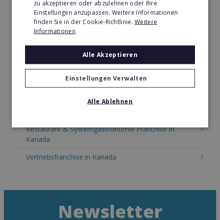
zu akzeptieren oder abzulehnen oder Ihre
Kinder & Erziehung Franchise in Kanada
Einstellungen anzupassen. Weitere Informationen
finden Sie in der Cookie-Richtlinie.
Weitere
Kosmetik Franchise in Kanada
Informationen
Lebensmittel Franchise in Kanada
Alle Akzeptieren
Medien & Werbung Franchise in Kanada
Möbel & Einrichtung Franchise in Kanada
Einstellungen Verwalten
Nachhilfe & Weiterbildung Franchise in Kanada
Alle Ablehnen
Pizza Franchise in Kanada
Restaurant & Systemgastronomie Franchise in
Kanada
Vertriebsfranchise in Kanada
Newsletter