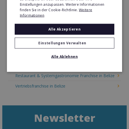
Kinder & Erziehung Franchise in Belize
Einstellungen anzupassen. Weitere Informationen
finden Sie in der Cookie-Richtlinie.
Weitere
Kosmetik Franchise in Belize
Informationen
Lebensmittel Franchise in Belize
Alle Akzeptieren
Medien & Werbung Franchise in Belize
Einstellungen Verwalten
Möbel & Einrichtung Franchise in Belize
Nachhilfe & Weiterbildung Franchise in Belize
Alle Ablehnen
Pizza Franchise in Belize
Restaurant & Systemgastronomie Franchise in Belize
Vertriebsfranchise in Belize
Newsletter