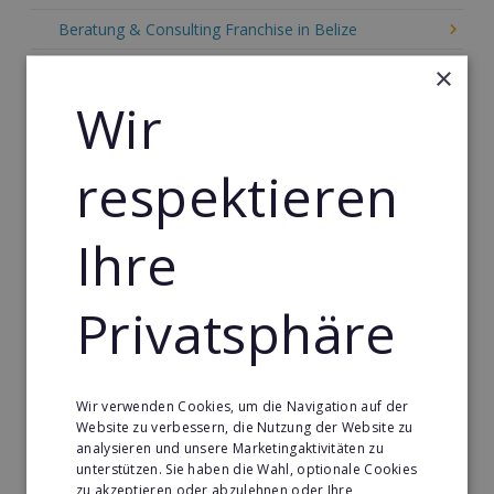
Beratung & Consulting Franchise in Belize
Event, Freizeit & Reisen Franchise in Belize
×
Wir
Einzelhandel Franchise in Belize
Gebäude & Haustechnik Franchise in Belize
respektieren
Handwerk Franchise in Belize
Dienstleistungsfranchise in Belize
Ihre
Telekommunikation Franchise in Belize
Gastronomie & Bringdienst Franchise in Belize
Privatsphäre
Sport Franchise in Belize
Kaffee & Café Franchise in Belize
Wir verwenden Cookies, um die Navigation auf der
Tier- & Zoobedarf Franchise in Belize
Website zu verbessern, die Nutzung der Website zu
analysieren und unsere Marketingaktivitäten zu
Immobilien Franchise in Belize
unterstützen. Sie haben die Wahl, optionale Cookies
zu akzeptieren oder abzulehnen oder Ihre