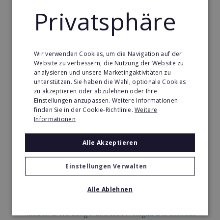
Privatsphäre
Dienstleistungsfranchise in Antigua und Barbuda
Telekommunikation Franchise in Antigua und
Barbuda
Wir verwenden Cookies, um die Navigation auf der
Gastronomie & Bringdienst Franchise in Antigua und
Website zu verbessern, die Nutzung der Website zu
Barbuda
analysieren und unsere Marketingaktivitäten zu
unterstützen. Sie haben die Wahl, optionale Cookies
Sport Franchise in Antigua und Barbuda
zu akzeptieren oder abzulehnen oder Ihre
Einstellungen anzupassen. Weitere Informationen
Kaffee & Café Franchise in Antigua und Barbuda
finden Sie in der Cookie-Richtlinie.
Weitere
Informationen
Tier- & Zoobedarf Franchise in Antigua und Barbuda
Immobilien Franchise in Antigua und Barbuda
Alle Akzeptieren
Kinder & Erziehung Franchise in Antigua und Barbuda
Einstellungen Verwalten
Kosmetik Franchise in Antigua und Barbuda
Alle Ablehnen
Lebensmittel Franchise in Antigua und Barbuda
Medien & Werbung Franchise in Antigua und Barbuda