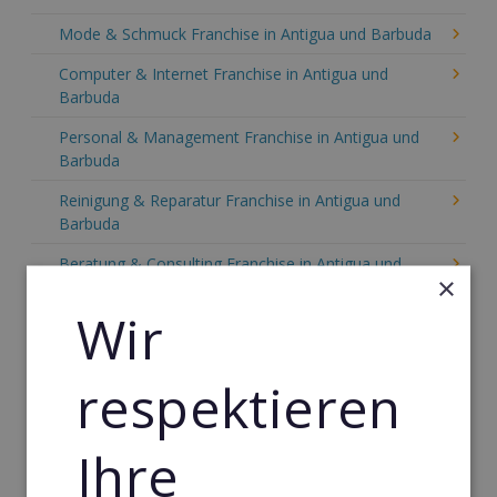
Mode & Schmuck Franchise in Antigua und Barbuda
Computer & Internet Franchise in Antigua und
Barbuda
Personal & Management Franchise in Antigua und
Barbuda
Reinigung & Reparatur Franchise in Antigua und
Barbuda
Beratung & Consulting Franchise in Antigua und
×
Barbuda
Wir
Event, Freizeit & Reisen Franchise in Antigua und
Barbuda
respektieren
Einzelhandel Franchise in Antigua und Barbuda
Gebäude & Haustechnik Franchise in Antigua und
Ihre
Barbuda
Handwerk Franchise in Antigua und Barbuda