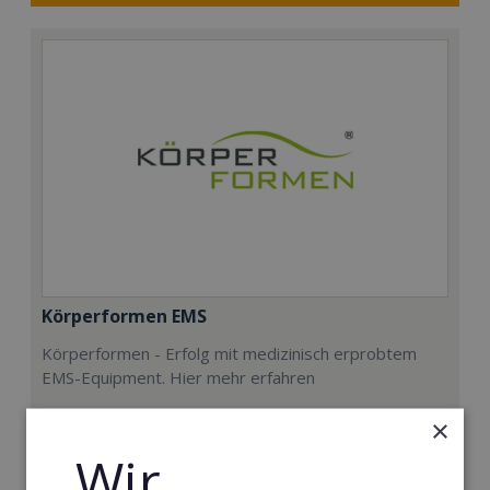
Körperformen EMS
Körperformen - Erfolg mit medizinisch erprobtem
EMS-Equipment. Hier mehr erfahren
Min. Eigenkapital:
×
5.000€
Wir