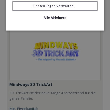
Einstellungen Verwalten
Merken
Alle Ablehnen
Mindways 3D TrickArt
3D TrickArt ist der neue Mega-Freizeittrend für die
ganze Familie.
Min. Eigenkapital: