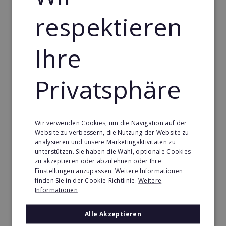
Merken
respektieren
Ihre
Privatsphäre
Wir verwenden Cookies, um die Navigation auf der
Website zu verbessern, die Nutzung der Website zu
analysieren und unsere Marketingaktivitäten zu
unterstützen. Sie haben die Wahl, optionale Cookies
Coffee-Bike
zu akzeptieren oder abzulehnen oder Ihre
Einstellungen anzupassen. Weitere Informationen
Das innovative und mobile Coffee-Shop-Konzept mit
finden Sie in der Cookie-Richtlinie.
Weitere
konkurrenzlosen Einstiegsbedingungen.
Informationen
Min. Eigenkapital:
Alle Akzeptieren
5.000€