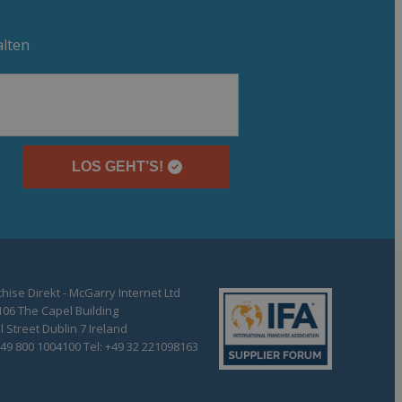
alten
LOS GEHT’S!
hise Direkt - McGarry Internet Ltd
106 The Capel Building
 Street Dublin 7 Ireland
+49 800 1004100 Tel: +49 32 221098163