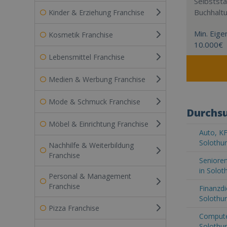
Selbststä
Buchhalt
Kinder & Erziehung Franchise
Min. Eigen
Kosmetik Franchise
10.000€
Lebensmittel Franchise
Medien & Werbung Franchise
Mode & Schmuck Franchise
Durchsu
Möbel & Einrichtung Franchise
Auto, KF
Solothu
Nachhilfe & Weiterbildung
Franchise
Senioren
in Solot
Personal & Management
Franchise
Finanzdi
Solothu
Pizza Franchise
Computer
Solothu