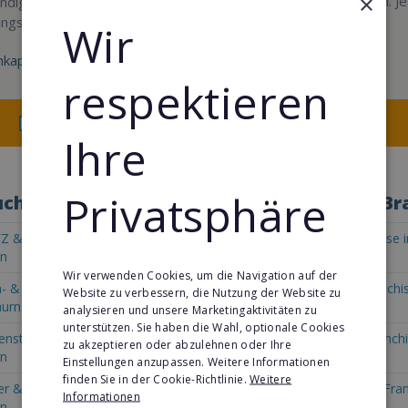
×
Cross-Sellingmöglichkeiten. Je
ndig mit einem
durchstarten.
ungsbüro
Wir
kapital:
Min. Eigenkapital:
15.000€
respektieren
Merken
Merken
Ihre
Privatsphäre
chen Sie die Konzepte in Solothurn nach B
Z & Fahrzeug Franchise in
Automaten-Lizenz Franchise i
rn
Solothurn
Wir verwenden Cookies, um die Navigation auf der
- & Pflegedienste Franchise
Fitness & Gesundheit Franchis
Website zu verbessern, die Nutzung der Website zu
hurn
Solothurn
analysieren und unsere Marketingaktivitäten zu
unterstützen. Sie haben die Wahl, optionale Cookies
enstleistungsfranchise in
Transport & Spedition Franchi
zu akzeptieren oder abzulehnen oder Ihre
rn
Solothurn
Einstellungen anzupassen. Weitere Informationen
finden Sie in der Cookie-Richtlinie.
Weitere
 & Internet Franchise in
Personal & Management Fran
Informationen
rn
Solothurn