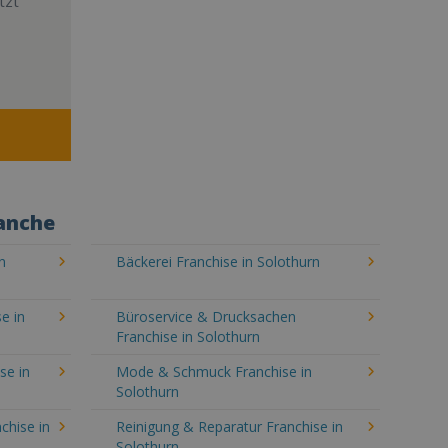
tzt
ranche
n
Bäckerei Franchise in Solothurn
e in
Büroservice & Drucksachen
Franchise in Solothurn
se in
Mode & Schmuck Franchise in
Solothurn
chise in
Reinigung & Reparatur Franchise in
Solothurn