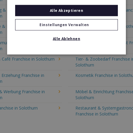
 & Consulting Franchise in
Event, Freizeit & Reisen Franc
Alle Akzeptieren
rn
Solothurn
Einstellungen Verwalten
 & Haustechnik Franchise in
Handwerk Franchise in Soloth
rn
Alle Ablehnen
munikation Franchise in
Gastronomie & Bringdienst F
rn
in Solothurn
 Café Franchise in Solothurn
Tier- & Zoobedarf Franchise i
Solothurn
 Erziehung Franchise in
Kosmetik Franchise in Soloth
rn
& Werbung Franchise in
Möbel & Einrichtung Franchise
rn
Solothurn
anchise in Solothurn
Restaurant & Systemgastron
Franchise in Solothurn