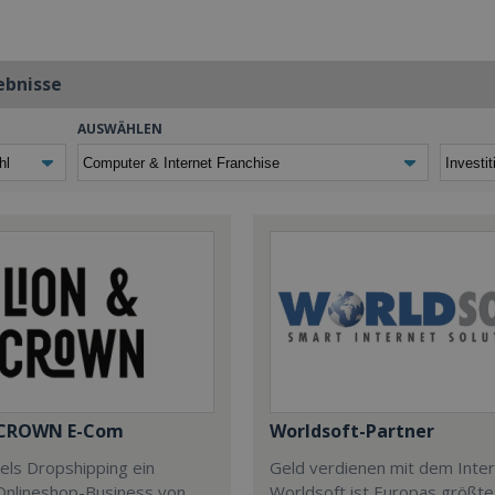
ebnisse
AUSWÄHLEN
 CROWN E-Com
Worldsoft-Partner
tels Dropshipping ein
Geld verdienen mit dem Inter
Onlineshop-Business von
Worldsoft ist Europas größte