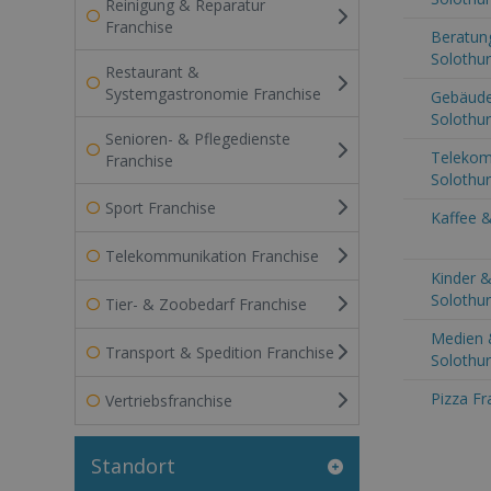
Reinigung & Reparatur
Franchise
Beratung
Solothu
Restaurant &
Systemgastronomie Franchise
Gebäude
Solothu
Senioren- & Pflegedienste
Telekom
Franchise
Solothu
Sport Franchise
Kaffee &
Telekommunikation Franchise
Kinder &
Solothu
Tier- & Zoobedarf Franchise
Medien 
Transport & Spedition Franchise
Solothu
Pizza Fr
Vertriebsfranchise
Standort