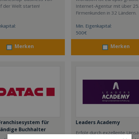
uf der Welt starten!
Internet-Agentur mit über 25
Firmenkunden in 32 Ländern.
kapital:
Min. Eigenkapital:
500€
Merken
Merken
ranchisesystem für
Leaders Academy
tändige Buchhalter
Erfolg durch exzellente Ums