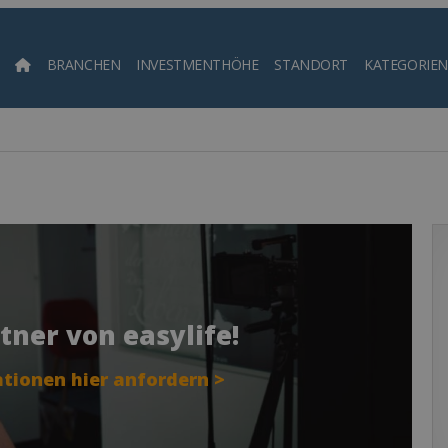
BRANCHEN
INVESTMENTHÖHE
STANDORT
KATEGORIEN
Such
tner von easylife!
tionen hier anfordern >