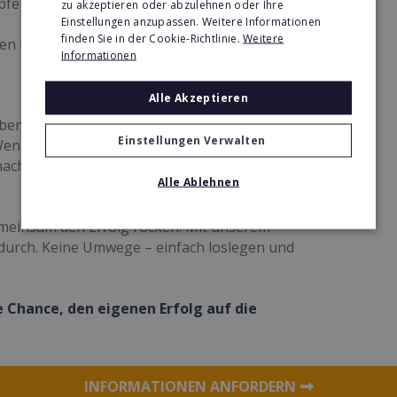
fe mit Drive!
zu akzeptieren oder abzulehnen oder Ihre
Einstellungen anzupassen. Weitere Informationen
finden Sie in der Cookie-Richtlinie.
Weitere
en unterstützen und Erfolg groß schreiben?
Informationen
Alle Akzeptieren
ben, selbstständig durchzustarten und dabei
Einstellungen Verwalten
enn Sie gerne mit Menschen arbeiten, sich nach
nach einer Erfolgsformel sind – dann haben wir
Alle Ablehnen
emeinsam den Erfolg rocken. Mit unserem
 durch. Keine Umwege – einfach loslegen und
re Chance, den eigenen Erfolg auf die
INFORMATIONEN ANFORDERN