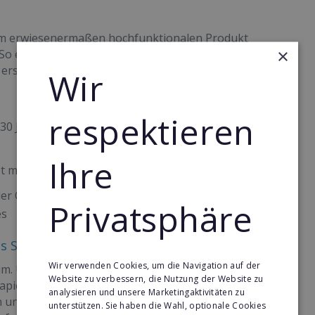
inem erwiesenermaßen hochfunktionalen Produkt
×
 erfreuen Sie sich einer begeisterten
 ersten Tag an.
Wir
respektieren
30 Jahren am Markt durchsetzt: die Original-
Ihre
ept mit vielen starken Maßnahmen und Aktionen
r Original-easylife-Methode sowie bei der
Privatsphäre
es
es System.
Wir verwenden Cookies, um die Navigation auf der
 um. Und das mit starken Feedbacks: Die Freude
Website zu verbessern, die Nutzung der Website zu
rapiezentren mit Händen zu greifen. Ganz zu
analysieren und unsere Marketingaktivitäten zu
 und dem strahlendfrischen Teint der
unterstützen. Sie haben die Wahl, optionale Cookies