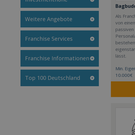
Bagbud
Als Franc
Weitere Angebote
von einem
passiven
Personala
Franchise Services
bestehend
eigenstän
lässt.
Franchise Informationen
Min. Eigen
10.000€
Top 100 Deutschland