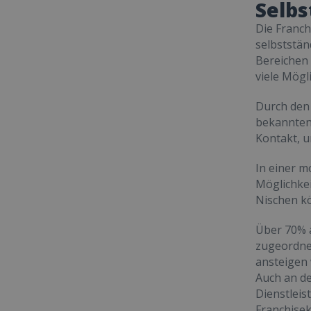
Selbs
Die Franch
selbststän
Bereichen 
viele Mögl
Durch den
bekannten 
Kontakt, u
In einer m
Möglichkei
Nischen kö
Über 70% a
zugeordnet
ansteigen 
Auch an de
Dienstlei
Franchisek