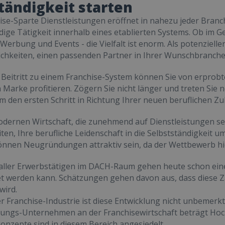
tändigkeit starten
ise-Sparte Dienstleistungen eröffnet in nahezu jeder Bran
dige Tätigkeit innerhalb eines etablierten Systems. Ob im
Werbung und Events - die Vielfalt ist enorm. Als potenziell
ichkeiten, einen passenden Partner in Ihrer Wunschbranche 
 Beitritt zu einem Franchise-System können Sie von erpr
Marke profitieren. Zögern Sie nicht länger und treten Sie 
m den ersten Schritt in Richtung Ihrer neuen beruflichen Z
odernen Wirtschaft, die zunehmend auf Dienstleistungen set
ten, Ihre berufliche Leidenschaft in die Selbstständigkeit 
nnen Neugründungen attraktiv sein, da der Wettbewerb hier
ller Erwerbstätigen im DACH-Raum gehen heute schon einer
 werden kann. Schätzungen gehen davon aus, dass diese Zah
wird.
r Franchise-Industrie ist diese Entwicklung nicht unbemerk
stungs-Unternehmen an der Franchisewirtschaft beträgt Ho
onzepte sind in diesem Bereich angesiedelt.