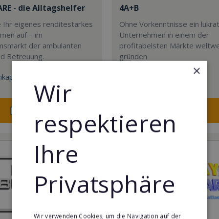
E - die Alltagshelfer
4A+B
 Ihr eigenes renditestarkes
Ohne Vorkenntnisse ein lukra
men auf – im
Unternehmen in einem der
smarkt der ambulanten
profitabelsten Märkte weltwe
nd Betreuung.
gründen
×
kapital:
Min. Eigenkapital:
Wir
14.500€
Merken
Merken
respektieren
Ihre
Privatsphäre
Wir verwenden Cookies, um die Navigation auf der