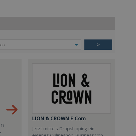
>
LION & CROWN E-Com
en
Jetzt mittels Dropshipping ein
t
eigenes Onlineshop-Business von