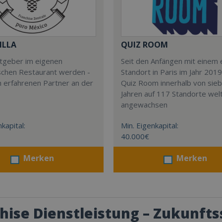
ILLA
QUIZ ROOM
stgeber im eigenen
Seit den Anfängen mit einem 
schen Restaurant werden -
Standort in Paris im Jahr 2019
m erfahrenen Partner an der
Quiz Room innerhalb von sie
Jahren auf 117 Standorte wel
angewachsen
kapital:
Min. Eigenkapital:
40.000€
Merken
Merken
hise Dienstleistung – Zukunftss