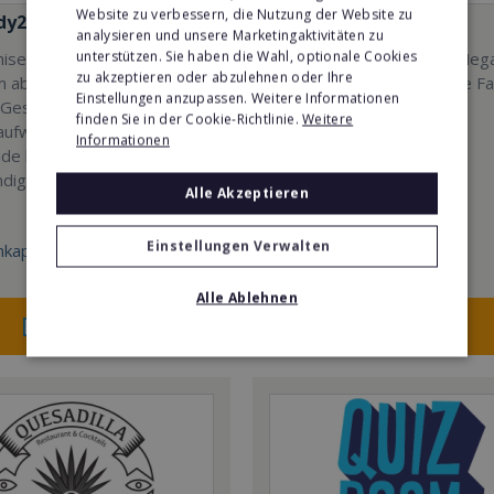
Website zu verbessern, die Nutzung der Website zu
dy24
Mindways 3D TrickArt
analysieren und unsere Marketingaktivitäten zu
unterstützen. Sie haben die Wahl, optionale Cookies
hise-Partner profitierst Du
3D TrickArt ist der neue Meg
zu akzeptieren oder abzulehnen oder Ihre
 absolut skalierbaren,
Freizeittrend für die ganze Fa
Einstellungen anzupassen. Weitere Informationen
 Geschäftsmodell ohne
finden Sie in der Cookie-Richtlinie.
Weitere
ufwand, das sich nahtlos in
Informationen
e lokale Stores oder als
dige Station integrieren
Alle Akzeptieren
Einstellungen Verwalten
kapital:
Min. Eigenkapital:
100.000€
Alle Ablehnen
Merken
Merken