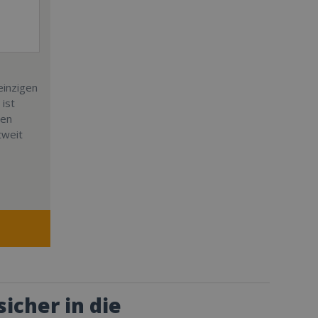
einzigen
 ist
ben
tweit
icher in die