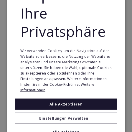
Ihre
wirtschaftlich umsetzen.
Privatsphäre
Aufbau eines monatlich wiederkehrenden
Einkommens
Zusätzlich zur Projektarbeit profitieren Sie von
Wir verwenden Cookies, um die Navigation auf der
einer
monatlich wiederkehrenden Provision
aus
Website zu verbessern, die Nutzung der Website zu
der Hosting-Vermittlung. Dadurch entsteht Schritt
analysieren und unsere Marketingaktivitäten zu
für Schritt ein planbares, dauerhaftes Einkommen
unterstützen. Sie haben die Wahl, optionale Cookies
mit langfristigem Wachstumspotenzial.
zu akzeptieren oder abzulehnen oder Ihre
Einstellungen anzupassen. Weitere Informationen
finden Sie in der Cookie-Richtlinie.
Weitere
Informationen
Automatisierte Kundengewinnung &
Komplettlösungen aus einer Hand
Alle Akzeptieren
Unternehmer suchen verlässliche Partner für ihre
digitale Präsenz. Gemeinsam mit Worldsoft bieten
Einstellungen Verwalten
Sie Ihren Kunden ein vollständiges Leistungspaket: