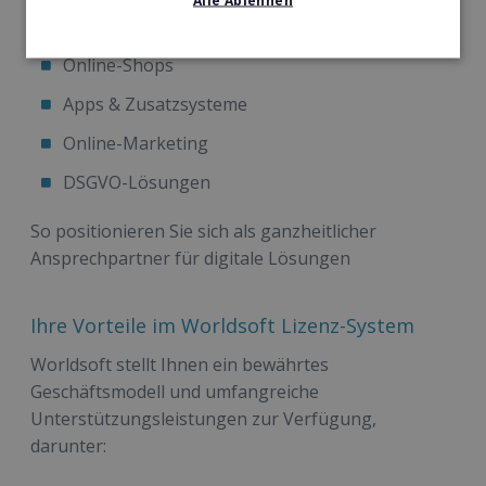
Alle Ablehnen
Websites & Landingpages
Online-Shops
Apps & Zusatzsysteme
Online-Marketing
DSGVO-Lösungen
So positionieren Sie sich als ganzheitlicher
Ansprechpartner für digitale Lösungen
Ihre Vorteile im Worldsoft Lizenz-System
Worldsoft stellt Ihnen ein bewährtes
Geschäftsmodell und umfangreiche
Unterstützungsleistungen zur Verfügung,
darunter: