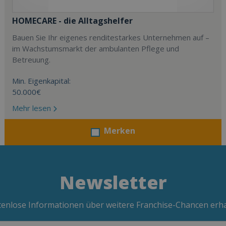
HOMECARE - die Alltagshelfer
Bauen Sie Ihr eigenes renditestarkes Unternehmen auf –
im Wachstumsmarkt der ambulanten Pflege und
Betreuung.
Min. Eigenkapital:
50.000€
Mehr lesen
Merken
Newsletter
enlose Informationen über weitere Franchise-Chancen erh