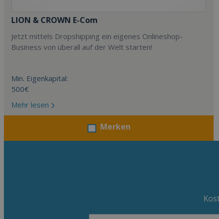
LION & CROWN E-Com
Jetzt mittels Dropshipping ein eigenes Onlineshop-
Business von überall auf der Welt starten!
Min. Eigenkapital:
500€
Mehr lesen
Merken
Kost