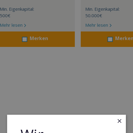
Min. Eigenkapital:
Min. Eigenkapital:
500€
50.000€
Mehr lesen
Mehr lesen
Merken
Merke
×