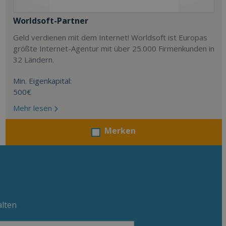
Worldsoft-Partner
Geld verdienen mit dem Internet! Worldsoft ist Europas
größte Internet-Agentur mit über 25.000 Firmenkunden in
32 Ländern.
Min. Eigenkapital:
500€
Mehr lesen
Merken
alten