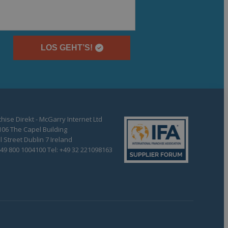
LOS GEHT’S!
hise Direkt - McGarry Internet Ltd
106 The Capel Building
 Street Dublin 7 Ireland
+49 800 1004100 Tel: +49 32 221098163