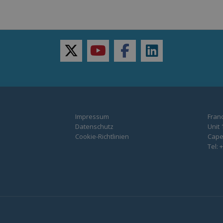
twitter
youtube
facebook
linkedin
Impressum
Franc
Datenschutz
Unit 
Cookie-Richtlinien
Capel
Tel: 