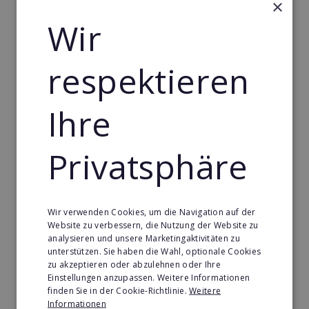
einzigartig effiziente EMS-Technologien.
×
Wir
Zwei bis sechs Kunden trainieren gleichzeitig
unter der Anleitung eines lizenzierten Personal
Trainers. Ein speziell für das
fitbox
® -
Konzept
respektieren
entwickeltes Ernährungsprogramm unterstützt das
Training und verschafft so noch schnellere und
Ihre
sichtbare Erfolge. Der körperliche
Ausgangszustand des Mitglieds dient hierbei als
Grundlage für ein an das EMS-Training
Privatsphäre
angepasstes Ernährungscoaching.
fitbox®
möchte die
steigende Nachfrage
nach
Wir verwenden Cookies, um die Navigation auf der
dieser neuartigen Trainingskombination
Website zu verbessern, die Nutzung der Website zu
flächendeckend bedienen und sucht daher für seine
analysieren und unsere Marketingaktivitäten zu
weitere Expansion motivierte Franchisenehmer für
unterstützen. Sie haben die Wahl, optionale Cookies
zu akzeptieren oder abzulehnen oder Ihre
den erfolgreichen Start in die Selbständigkeit.
Einstellungen anzupassen. Weitere Informationen
Was unterscheidet das fitbox
finden Sie in der Cookie-Richtlinie.
Weitere
Informationen