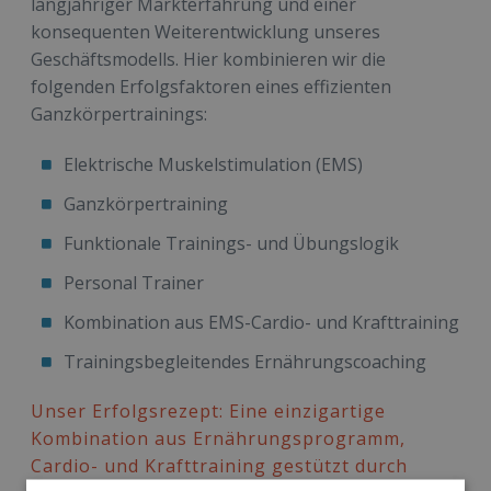
langjähriger Markterfahrung und einer
konsequenten Weiterentwicklung unseres
Geschäftsmodells. Hier kombinieren wir die
folgenden Erfolgsfaktoren eines effizienten
Ganzkörpertrainings:
Elektrische Muskelstimulation (EMS)
Ganzkörpertraining
Funktionale Trainings- und Übungslogik
Personal Trainer
Kombination aus EMS-Cardio- und Krafttraining
Trainingsbegleitendes Ernährungscoaching
Unser Erfolgsrezept: Eine einzigartige
Kombination aus Ernährungsprogramm,
Cardio- und Krafttraining gestützt durch