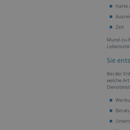
Harte 
Ausrei
Zeit
Mund-zu-Mu
Lebensmitt
Sie ent
Bei der En
welche Art
Dienstleis
Werbu
Beratu
Unters