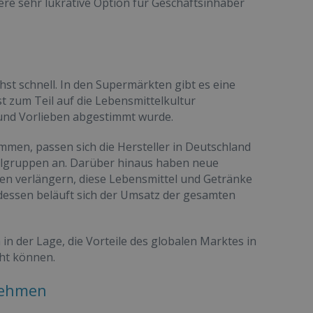
ere sehr lukrative Option für Geschäftsinhaber
st schnell. In den Supermärkten gibt es eine
t zum Teil auf die Lebensmittelkultur
 und Vorlieben abgestimmt wurde.
men, passen sich die Hersteller in Deutschland
elgruppen an. Darüber hinaus haben neue
ten verlängern, diese Lebensmittel und Getränke
dessen beläuft sich der Umsatz der gesamten
 der Lage, die Vorteile des globalen Marktes in
cht können.
nehmen