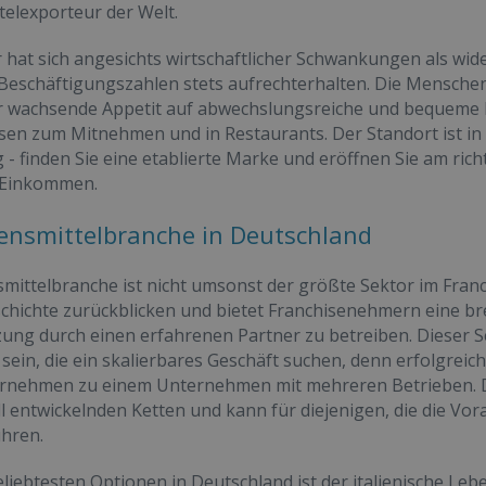
elexporteur der Welt.
 hat sich angesichts wirtschaftlicher Schwankungen als w
Beschäftigungszahlen stets aufrechterhalten. Die Mensche
er wachsende Appetit auf abwechslungsreiche und bequeme
sen zum Mitnehmen und in Restaurants. Der Standort ist i
- finden Sie eine etablierte Marke und eröffnen Sie am rich
s Einkommen.
ensmittelbranche in Deutschland
mittelbranche ist nicht umsonst der größte Sektor im Franch
chichte zurückblicken und bietet Franchisenehmern eine brei
ung durch einen erfahrenen Partner zu betreiben. Dieser S
 sein, die ein skalierbares Geschäft suchen, denn erfolgrei
ernehmen zu einem Unternehmen mit mehreren Betrieben. Di
ll entwickelnden Ketten und kann für diejenigen, die die Vor
hren.
eliebtesten Optionen in Deutschland ist der italienische Lebe