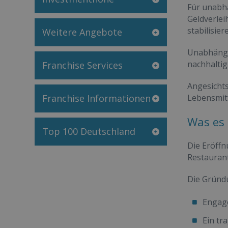
Für unabhä
Geldverlei
stabilisie
Weitere Angebote
Unabhängi
nachhaltig
Franchise Services
Angesicht
Franchise Informationen
Lebensmitt
Was es 
Top 100 Deutschland
Die Eröffn
Restaurant
Die Gründ
Engage
Ein tr