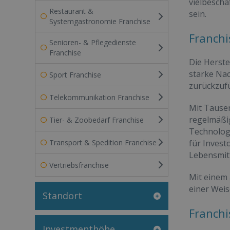
vielbeschä
Restaurant &
sein.
Systemgastronomie Franchise
Franchi
Senioren- & Pflegedienste
Franchise
Die Herste
starke Nac
Sport Franchise
zurückzufü
Telekommunikation Franchise
Mit Tausen
regelmäßi
Tier- & Zoobedarf Franchise
Technologi
Transport & Spedition Franchise
für Invest
Lebensmitt
Vertriebsfranchise
Mit einem 
einer Weis
Standort
Franch
Investmenthöhe