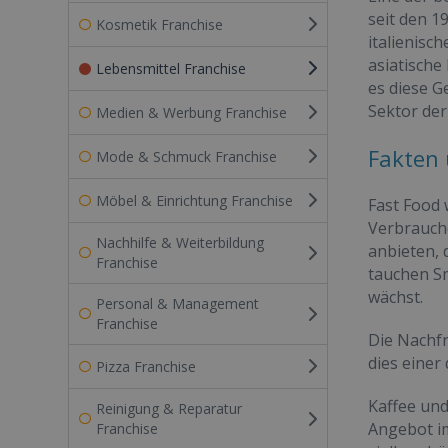
seit den 1
Kosmetik Franchise
italienisc
asiatische
Lebensmittel Franchise
es diese G
Sektor der
Medien & Werbung Franchise
Fakten 
Mode & Schmuck Franchise
Möbel & Einrichtung Franchise
Fast Food 
Verbrauche
Nachhilfe & Weiterbildung
anbieten, 
Franchise
tauchen Sm
wächst.
Personal & Management
Franchise
Die Nachf
dies einer
Pizza Franchise
Kaffee und
Reinigung & Reparatur
Angebot im
Franchise