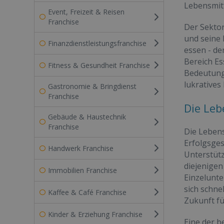
Lebensmitt
Event, Freizeit & Reisen
Franchise
Der Sektor
und seine 
Finanzdienstleistungsfranchise
essen - d
Bereich Es
Fitness & Gesundheit Franchise
Bedeutung 
lukrative
Gastronomie & Bringdienst
Franchise
Die Leb
Gebäude & Haustechnik
Franchise
Die Lebens
Erfolgsges
Handwerk Franchise
Unterstütz
diejenigen
Immobilien Franchise
Einzelunt
sich schne
Kaffee & Café Franchise
Zukunft fü
Kinder & Erziehung Franchise
Eine der b