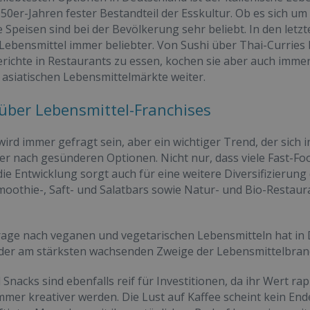
950er-Jahren fester Bestandteil der Esskultur. Ob es sich um
he Speisen sind bei der Bevölkerung sehr beliebt. In den le
 Lebensmittel immer beliebter. Von Sushi über Thai-Curries
erichte in Restaurants zu essen, kochen sie aber auch imm
 asiatischen Lebensmittelmärkte weiter.
über Lebensmittel-Franchises
wird immer gefragt sein, aber ein wichtiger Trend, der sich i
r nach gesünderen Optionen. Nicht nur, dass viele Fast-F
die Entwicklung sorgt auch für eine weitere Diversifizierun
oothie-, Saft- und Salatbars sowie Natur- und Bio-Restauran
rage nach veganen und vegetarischen Lebensmitteln hat in
 der am stärksten wachsenden Zweige der Lebensmittelbranc
 Snacks sind ebenfalls reif für Investitionen, da ihr Wert r
mer kreativer werden. Die Lust auf Kaffee scheint kein En