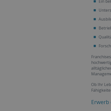
Ein b
Unters
Ausbi
Betri
Qualit
Forsch
Franchise
hochwertig
alltäglic
Managemen
Ob Ihr Leb
Fähigkeite
Erwerb 