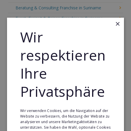
Beratung & Consulting Franchise in Suriname
Event, Freizeit & Reisen Franchise in Suriname
×
Einzelhandel Franchise in Suriname
Wir
Gebäude & Haustechnik Franchise in Suriname
respektieren
Handwerk Franchise in Suriname
Dienstleistungsfranchise in Suriname
Ihre
Telekommunikation Franchise in Suriname
Gastronomie & Bringdienst Franchise in Suriname
Privatsphäre
Sport Franchise in Suriname
Kaffee & Café Franchise in Suriname
Wir verwenden Cookies, um die Navigation auf der
Tier- & Zoobedarf Franchise in Suriname
Website zu verbessern, die Nutzung der Website zu
analysieren und unsere Marketingaktivitäten zu
Immobilien Franchise in Suriname
unterstützen. Sie haben die Wahl, optionale Cookies