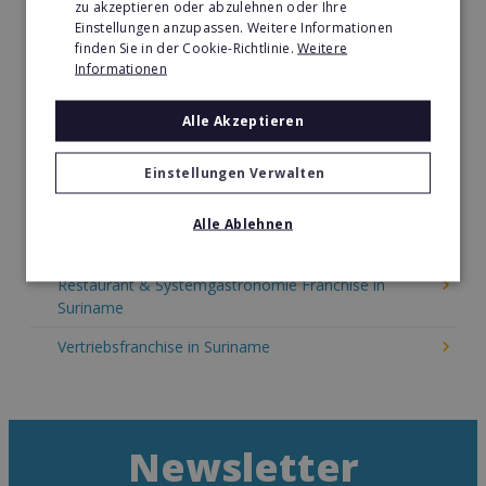
zu akzeptieren oder abzulehnen oder Ihre
Kinder & Erziehung Franchise in Suriname
Einstellungen anzupassen. Weitere Informationen
finden Sie in der Cookie-Richtlinie.
Weitere
Kosmetik Franchise in Suriname
Informationen
Lebensmittel Franchise in Suriname
Alle Akzeptieren
Medien & Werbung Franchise in Suriname
Möbel & Einrichtung Franchise in Suriname
Einstellungen Verwalten
Nachhilfe & Weiterbildung Franchise in Suriname
Alle Ablehnen
Pizza Franchise in Suriname
Restaurant & Systemgastronomie Franchise in
Suriname
Vertriebsfranchise in Suriname
Newsletter