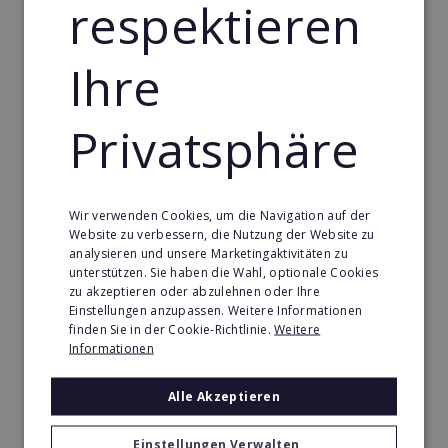
respektieren
Gebäude & Haustechnik Franchise in St. Vincent und
die Grenadinen
Handwerk Franchise in St. Vincent und die Grenadinen
Ihre
Dienstleistungsfranchise in St. Vincent und die
Grenadinen
Privatsphäre
Telekommunikation Franchise in St. Vincent und die
Grenadinen
Gastronomie & Bringdienst Franchise in St. Vincent
Wir verwenden Cookies, um die Navigation auf der
und die Grenadinen
Website zu verbessern, die Nutzung der Website zu
analysieren und unsere Marketingaktivitäten zu
Sport Franchise in St. Vincent und die Grenadinen
unterstützen. Sie haben die Wahl, optionale Cookies
zu akzeptieren oder abzulehnen oder Ihre
Kaffee & Café Franchise in St. Vincent und die
Einstellungen anzupassen. Weitere Informationen
Grenadinen
finden Sie in der Cookie-Richtlinie.
Weitere
Informationen
Tier- & Zoobedarf Franchise in St. Vincent und die
Grenadinen
Alle Akzeptieren
Immobilien Franchise in St. Vincent und die
Grenadinen
Einstellungen Verwalten