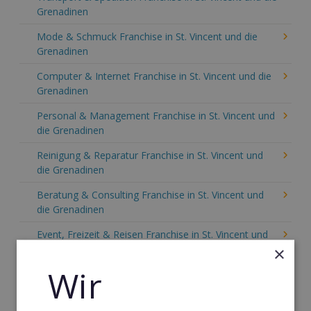
Grenadinen
Mode & Schmuck Franchise in St. Vincent und die
Grenadinen
Computer & Internet Franchise in St. Vincent und die
Grenadinen
Personal & Management Franchise in St. Vincent und
die Grenadinen
Reinigung & Reparatur Franchise in St. Vincent und
die Grenadinen
Beratung & Consulting Franchise in St. Vincent und
die Grenadinen
Event, Freizeit & Reisen Franchise in St. Vincent und
die Grenadinen
×
Wir
Einzelhandel Franchise in St. Vincent und die
Grenadinen