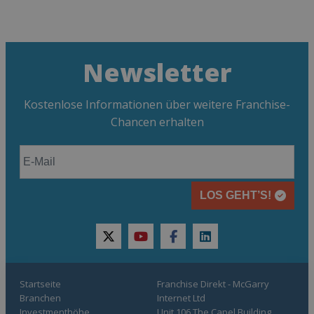
Newsletter
Kostenlose Informationen über weitere Franchise-
Chancen erhalten
LOS GEHT’S!
twitter
youtube
facebook
linkedin
Startseite
Franchise Direkt - McGarry
Branchen
Internet Ltd
Investmenthöhe
Unit 106 The Capel Building