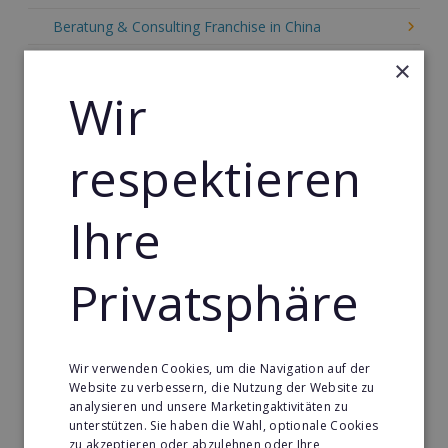
Beratung & Consulting Franchise in China
Event, Freizeit & Reisen Franchise in China
×
Wir
Einzelhandel Franchise in China
Gebäude & Haustechnik Franchise in China
respektieren
Handwerk Franchise in China
Dienstleistungsfranchise in China
Ihre
Telekommunikation Franchise in China
Gastronomie & Bringdienst Franchise in China
Privatsphäre
Sport Franchise in China
Kaffee & Café Franchise in China
Wir verwenden Cookies, um die Navigation auf der
Tier- & Zoobedarf Franchise in China
Website zu verbessern, die Nutzung der Website zu
analysieren und unsere Marketingaktivitäten zu
Immobilien Franchise in China
unterstützen. Sie haben die Wahl, optionale Cookies
zu akzeptieren oder abzulehnen oder Ihre