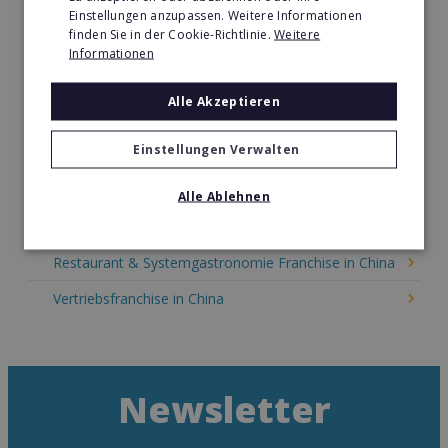
Kinder & Erziehung Franchise in China
Einstellungen anzupassen. Weitere Informationen
finden Sie in der Cookie-Richtlinie.
Weitere
Kosmetik Franchise in China
Informationen
Lebensmittel Franchise in China
Alle Akzeptieren
Medien & Werbung Franchise in China
Einstellungen Verwalten
Möbel & Einrichtung Franchise in China
Nachhilfe & Weiterbildung Franchise in China
Alle Ablehnen
Pizza Franchise in China
Restaurant & Systemgastronomie Franchise in China
Vertriebsfranchise in China
Newsletter