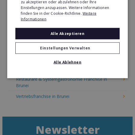
zu akzeptieren oder abzulehnen oder Ihre
Kinder & Erziehung Franchise in Brunei
Einstellungen anzupassen. Weitere Informationen
finden Sie in der Cookie-Richtlinie.
Weitere
Kosmetik Franchise in Brunei
Informationen
Lebensmittel Franchise in Brunei
Alle Akzeptieren
Medien & Werbung Franchise in Brunei
Möbel & Einrichtung Franchise in Brunei
Einstellungen Verwalten
Nachhilfe & Weiterbildung Franchise in Brunei
Alle Ablehnen
Pizza Franchise in Brunei
Restaurant & Systemgastronomie Franchise in
Brunei
Vertriebsfranchise in Brunei
Newsletter