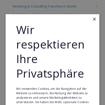
Beratung & Consulting Franchise in Brunei
Event, Freizeit & Reisen Franchise in Brunei
×
Einzelhandel Franchise in Brunei
Wir
Gebäude & Haustechnik Franchise in Brunei
respektieren
Handwerk Franchise in Brunei
Dienstleistungsfranchise in Brunei
Ihre
Telekommunikation Franchise in Brunei
Gastronomie & Bringdienst Franchise in Brunei
Privatsphäre
Sport Franchise in Brunei
Kaffee & Café Franchise in Brunei
Wir verwenden Cookies, um die Navigation auf der
Tier- & Zoobedarf Franchise in Brunei
Website zu verbessern, die Nutzung der Website zu
analysieren und unsere Marketingaktivitäten zu
Immobilien Franchise in Brunei
unterstützen. Sie haben die Wahl, optionale Cookies