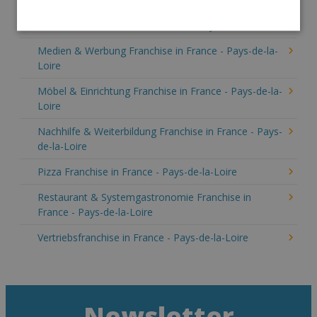
Lebensmittel Franchise in France - Pays-de-la-Loire
Medien & Werbung Franchise in France - Pays-de-la-
Loire
Möbel & Einrichtung Franchise in France - Pays-de-la-
Loire
Nachhilfe & Weiterbildung Franchise in France - Pays-
de-la-Loire
Pizza Franchise in France - Pays-de-la-Loire
Restaurant & Systemgastronomie Franchise in
France - Pays-de-la-Loire
Vertriebsfranchise in France - Pays-de-la-Loire
Newsletter