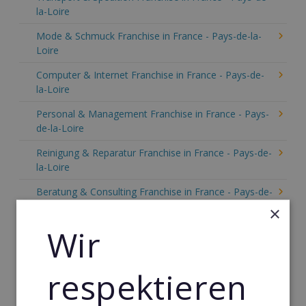
la-Loire
Mode & Schmuck Franchise in France - Pays-de-la-
Loire
Computer & Internet Franchise in France - Pays-de-
la-Loire
Personal & Management Franchise in France - Pays-
de-la-Loire
Reinigung & Reparatur Franchise in France - Pays-de-
la-Loire
Beratung & Consulting Franchise in France - Pays-de-
la-Loire
×
Wir
Event, Freizeit & Reisen Franchise in France - Pays-
de-la-Loire
Einzelhandel Franchise in France - Pays-de-la-Loire
respektieren
Gebäude & Haustechnik Franchise in France - Pays-