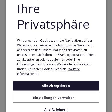
de-la-Loire
Ihre
Handwerk Franchise in France - Pays-de-la-Loire
Privatsphäre
Dienstleistungsfranchise in France - Pays-de-la-Loire
Telekommunikation Franchise in France - Pays-de-la-
Loire
Wir verwenden Cookies, um die Navigation auf der
Gastronomie & Bringdienst Franchise in France -
Website zu verbessern, die Nutzung der Website zu
Pays-de-la-Loire
analysieren und unsere Marketingaktivitäten zu
unterstützen. Sie haben die Wahl, optionale Cookies
Sport Franchise in France - Pays-de-la-Loire
zu akzeptieren oder abzulehnen oder Ihre
Einstellungen anzupassen. Weitere Informationen
Kaffee & Café Franchise in France - Pays-de-la-Loire
finden Sie in der Cookie-Richtlinie.
Weitere
Informationen
Tier- & Zoobedarf Franchise in France - Pays-de-la-
Loire
Alle Akzeptieren
Immobilien Franchise in France - Pays-de-la-Loire
Kinder & Erziehung Franchise in France - Pays-de-la-
Einstellungen Verwalten
Loire
Alle Ablehnen
Kosmetik Franchise in France - Pays-de-la-Loire