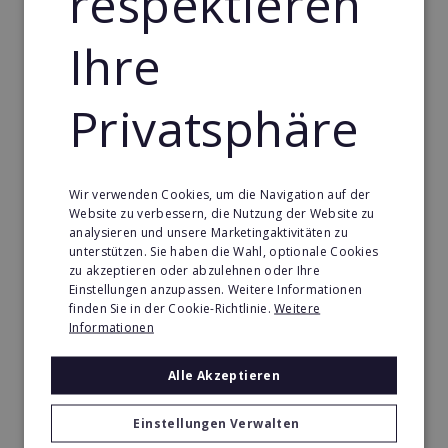
respektieren
Gebäude & Haustechnik Franchise in France -
Nouvelle Aquitaine
Ihre
Handwerk Franchise in France - Nouvelle Aquitaine
Dienstleistungsfranchise in France - Nouvelle
Privatsphäre
Aquitaine
Telekommunikation Franchise in France - Nouvelle
Aquitaine
Wir verwenden Cookies, um die Navigation auf der
Gastronomie & Bringdienst Franchise in France -
Website zu verbessern, die Nutzung der Website zu
Nouvelle Aquitaine
analysieren und unsere Marketingaktivitäten zu
unterstützen. Sie haben die Wahl, optionale Cookies
Sport Franchise in France - Nouvelle Aquitaine
zu akzeptieren oder abzulehnen oder Ihre
Einstellungen anzupassen. Weitere Informationen
Kaffee & Café Franchise in France - Nouvelle
finden Sie in der Cookie-Richtlinie.
Weitere
Aquitaine
Informationen
Tier- & Zoobedarf Franchise in France - Nouvelle
Alle Akzeptieren
Aquitaine
Immobilien Franchise in France - Nouvelle Aquitaine
Einstellungen Verwalten