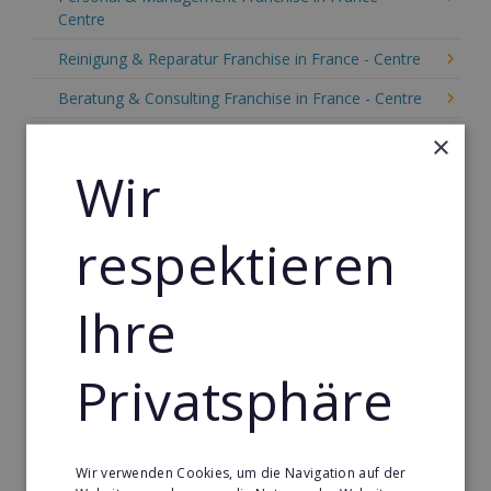
Centre
Reinigung & Reparatur Franchise in France - Centre
Beratung & Consulting Franchise in France - Centre
Event, Freizeit & Reisen Franchise in France - Centre
×
Wir
Einzelhandel Franchise in France - Centre
Gebäude & Haustechnik Franchise in France - Centre
respektieren
Handwerk Franchise in France - Centre
Dienstleistungsfranchise in France - Centre
Ihre
Telekommunikation Franchise in France - Centre
Gastronomie & Bringdienst Franchise in France -
Privatsphäre
Centre
Sport Franchise in France - Centre
Wir verwenden Cookies, um die Navigation auf der
Kaffee & Café Franchise in France - Centre