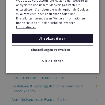
Website zu verbessern, die Nutzung der Website zu
analysieren und unsere Marketingaktivitäten zu
Tier- & Zoobedarf Franchise in France - Centre
unterstützen. Sie haben die Wahl, optionale Cookies
Immobilien Franchise in France - Centre
zu akzeptieren oder abzulehnen oder Ihre
Einstellungen anzupassen. Weitere Informationen
Kinder & Erziehung Franchise in France - Centre
finden Sie in der Cookie-Richtlinie.
Weitere
Informationen
Kosmetik Franchise in France - Centre
Alle Akzeptieren
Lebensmittel Franchise in France - Centre
Medien & Werbung Franchise in France - Centre
Einstellungen Verwalten
Möbel & Einrichtung Franchise in France - Centre
Alle Ablehnen
Nachhilfe & Weiterbildung Franchise in France -
Centre
Pizza Franchise in France - Centre
Restaurant & Systemgastronomie Franchise in
France - Centre
Vertriebsfranchise in France - Centre