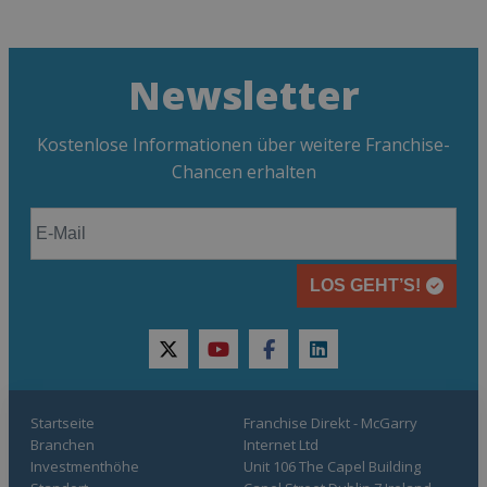
Newsletter
Kostenlose Informationen über weitere Franchise-
Chancen erhalten
LOS GEHT’S!
twitter
youtube
facebook
linkedin
Startseite
Franchise Direkt - McGarry
Branchen
Internet Ltd
Investmenthöhe
Unit 106 The Capel Building