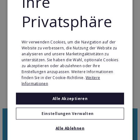
Ihre
spürbar Luft für Kunden und Mitarbeitende. Im Clip
schildert der Franchisenehmer, dass die
Privatsphäre
Verantwortung gegenüber dem Team am Anfang
sehr spürbar ist, sein Job ihm aber jeden Tag große
Freude bereitet. Besonders erfüllend ist für ihn der
Augenblick, in dem eine Kundin ihre fertige Küche
Wir verwenden Cookies, um die Navigation auf der
Website zu verbessern, die Nutzung der Website zu
zum ersten Mal sieht und strahlt. Künftigen
analysieren und unsere Marketingaktivitäten zu
ernsthaften Franchise-Anwärtern empfiehlt er
unterstützen. Sie haben die Wahl, optionale Cookies
PLANA Küchenland mit einer sehr klaren
zu akzeptieren oder abzulehnen oder Ihre
Einstellungen anzupassen. Weitere Informationen
persönlichen Devise: entweder konsequent Finger
finden Sie in der Cookie-Richtlinie.
Weitere
weg vom Franchise oder mit voller
Informationen
unternehmerischer Energie hineingehen und das
eigene Geschäft mit ganzer Aufmerksamkeit
Alle Akzeptieren
aufbauen.
Einstellungen Verwalten
Newsletter
Alle Ablehnen
Kostenlose Informationen über weitere Franchise-