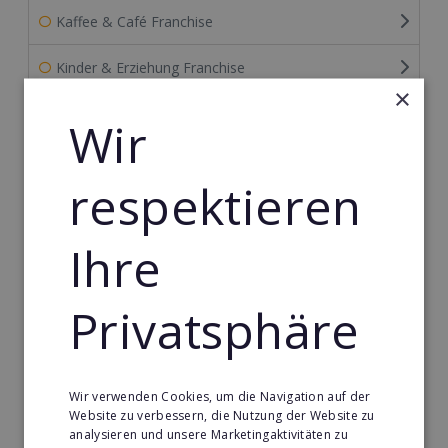
Kaffee & Café Franchise
Kinder & Erziehung Franchise
×
Kosmetik Franchise
Wir
Lebensmittel Franchise
respektieren
Medien & Werbung Franchise
Ihre
Mode & Schmuck Franchise
Möbel & Einrichtung Franchise
Privatsphäre
Nachhilfe & Weiterbildung Franchise
Personal & Management Franchise
Wir verwenden Cookies, um die Navigation auf der
Website zu verbessern, die Nutzung der Website zu
analysieren und unsere Marketingaktivitäten zu
Pizza Franchise