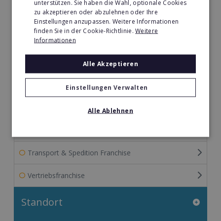
unterstützen. Sie haben die Wahl, optionale Cookies
zu akzeptieren oder abzulehnen oder Ihre
Reinigung & Reparatur Franchise
Einstellungen anzupassen. Weitere Informationen
finden Sie in der Cookie-Richtlinie.
Weitere
Restaurant & Systemgastronomie Franchise
Informationen
Senioren- & Pflegedienste Franchise
Alle Akzeptieren
Sport Franchise
Einstellungen Verwalten
Telekommunikation Franchise
Alle Ablehnen
Tier- & Zoobedarf Franchise
Transport & Spedition Franchise
Vertriebsfranchise
Standort