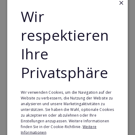
×
Perfekte Trainingsmöglichkeiten, begleitendes
Wir
Ernährungsprogramm und optionale Programme
zur Zielerreichung stehen für anspruchsvolle
Kunden an sieben Tagen in der Woche von 6–23
respektieren
Uhr zur Verfügung. Jedoch reduziert auf das
Wesentliche: Getreu dem Motto „alles, was du
Ihre
brauchst“ – aber nicht mehr.
Dabei ist fit+ ein äußerst dynamisch wachsendes
Privatsphäre
System im Gesundheitsmarkt. Für die kommenden 2
Jahre sind über 150 neue Standorte in der DACH
Region geplant.
Wir verwenden Cookies, um die Navigation auf der
Website zu verbessern, die Nutzung der Website zu
analysieren und unsere Marketingaktivitäten zu
Wir suchen neue Lizenznehmer
unterstützen. Sie haben die Wahl, optionale Cookies
zu akzeptieren oder abzulehnen oder Ihre
Wir suchen Lizenznehmer als Betreiber der fit+
Einstellungen anzupassen. Weitere Informationen
Studios. Unser System aus Standortanalyse,
finden Sie in der Cookie-Richtlinie.
Weitere
Finanzierungsvermittlung, Komplettausstattung
Informationen