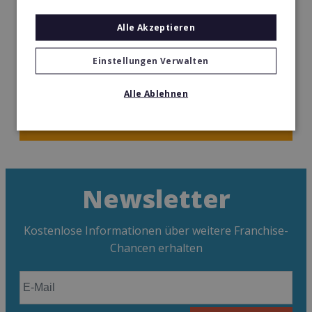
sowie Vermittlung der notwendigen Fertigkeiten
macht auch Sie erfolgreich.
Alle Akzeptieren
Ihr Interesse ist geweckt? Fordern Sie jetzt mehr
Einstellungen Verwalten
Infos an!
Alle Ablehnen
INFORMATIONEN ANFORDERN
Newsletter
Kostenlose Informationen über weitere Franchise-
Chancen erhalten