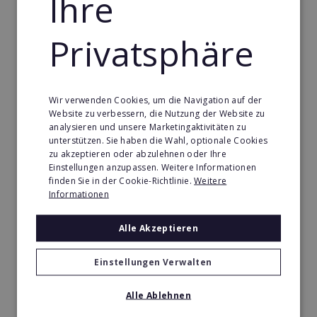
Ihre
erhebliche Vorteile daraus.
Privatsphäre
1. Ermöglicht es ihnen, ihr Geschäft schnell und
kosteneffizient auszubauen, indem sie
unabhängige Unternehmer dazu einladen, Teil
ihres Franchisenetzwerks zu werden. Dadurch
Wir verwenden Cookies, um die Navigation auf der
können sie neue Märkte zu erschließen und ihre
Website zu verbessern, die Nutzung der Website zu
analysieren und unsere Marketingaktivitäten zu
Marktdurchdringung erhöhen.
unterstützen. Sie haben die Wahl, optionale Cookies
zu akzeptieren oder abzulehnen oder Ihre
2. Bietet das Franchisemodell, auch bei
Einstellungen anzupassen. Weitere Informationen
Finanzdienstleistungen, den Franchisegebern eine
finden Sie in der Cookie-Richtlinie.
Weitere
Informationen
zusätzliche Einnahmequelle in Form von
Franchisegebühren und Umsatzbeteiligungen.
Alle Akzeptieren
Hiermit können sie ihre eigene
Unternehmensexpansion und -weiterentwicklung
Einstellungen Verwalten
vorantreiben, ihre Marke stärken und ihre Position
als Branchenführer festigen.
Alle Ablehnen