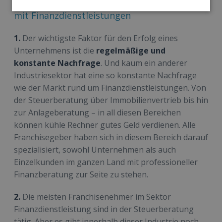
Weitere Trends und Fakten zum Franchising
mit Finanzdienstleistungen
1.
Der wichtigste Faktor für den Erfolg eines
Unternehmens ist die
regelmäßige und
konstante Nachfrage
. Und kaum ein anderer
Industriesektor hat eine so konstante Nachfrage
wie der Markt rund um Finanzdienstleistungen. Von
der Steuerberatung über Immobilienvertrieb bis hin
zur Anlageberatung – in all diesen Bereichen
können kühle Rechner gutes Geld verdienen. Alle
Franchisegeber haben sich in diesem Bereich darauf
spezialisiert, sowohl Unternehmen als auch
Einzelkunden im ganzen Land mit professioneller
Finanzberatung zur Seite zu stehen.
2.
Die meisten Franchisenehmer im Sektor
Finanzdienstleistung sind in der Steuerberatung
tätig. Aber es gibt innerhalb dieser Industrie noch