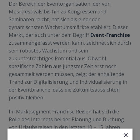
Der Bereich der Eventorganisation, der von
Musikfestivals bis hin zu Kongressen und
Seminaren reicht, hat sich als einer der
dynamischsten Wachstumsmärkte etabliert. Dieser
Markt, der auch unter dem Begriff
Event-Franchise
zusammengefasst werden kann, zeichnet sich durch
sein robustes Wachstum und sein
zukunftsträchtiges Potential aus. Obwohl
spezifische Zahlen aus jüngster Zeit erst noch
gesammelt werden müssen, zeigt der anhaltende
Trend zur Digitalisierung und Individualisierung in
der Eventbranche, dass die Zukunftsaussichten
positiv bleiben.
Im Marktsegment Franchise Reisen hat sich die
Rolle des Internets bei der Planung und Buchung
von Urlaubsreisen in den letzten 10 – 15 Jahren
×
weiter verstärkt. Ein signifikanter Anteil der