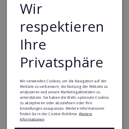
Wir
Reisebuchungen erfolgt heute online, was die
Bedeutung digitaler Plattformen für die
Selbständigkeit als Franchisenehmer in der Reise-
respektieren
und Touristikbranche unterstreicht.
Aktuelle
Studien legen nahe, dass die Online-Buchungen
Ihre
weiter zunehmen werden, was innerhalb der
Branche dazu anregen wird, innovative
Lösungen für eine nahtlose Kundenreise zu
Privatsphäre
entwickeln.
Auch hier kann Franchising durch die
Standardisierung von Geschäftsprozessen einen
wichtigen Beitrag leisten, um die Branche
Wir verwenden Cookies, um die Navigation auf der
voranzubringen.
Website zu verbessern, die Nutzung der Website zu
analysieren und unsere Marketingaktivitäten zu
Auch die wirtschaftliche Bedeutung der
unterstützen. Sie haben die Wahl, optionale Cookies
Tourismusbranche ist nach wie vor beträchtlich. Im
zu akzeptieren oder abzulehnen oder Ihre
Einstellungen anzupassen. Weitere Informationen
Jahr 2019 beispielsweise wurden
im
finden Sie in der Cookie-Richtlinie.
Weitere
Tourismussektor insgesamt ca. 124 Mrd.
Informationen
erwirtschaftet
, was in diesem Jahre einem Anteil