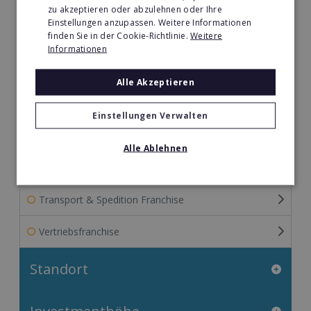
Reinigung & Reparatur Franchise
zu akzeptieren oder abzulehnen oder Ihre
Einstellungen anzupassen. Weitere Informationen
finden Sie in der Cookie-Richtlinie.
Weitere
Restaurant & Systemgastronomie Franchise
Informationen
Senioren- & Pflegedienste Franchise
Alle Akzeptieren
Sport Franchise
Einstellungen Verwalten
Telekommunikation Franchise
Alle Ablehnen
Tier- & Zoobedarf Franchise
Transport & Spedition Franchise
Vertriebsfranchise
Standort