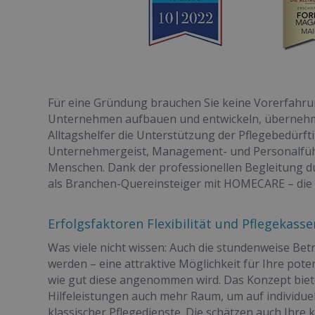
Für eine Gründung brauchen Sie keine Vorerfahru
Unternehmen aufbauen und entwickeln, übernehm
Alltagshelfer die Unterstützung der Pflegebedürfti
Unternehmergeist, Management- und Personalfü
Menschen. Dank der professionellen Begleitung d
als Branchen-Quereinsteiger mit HOMECARE – die 
Erfolgsfaktoren Flexibilität und Pflegekas
Was viele nicht wissen: Auch die stundenweise 
werden – eine attraktive Möglichkeit für Ihre pote
wie gut diese angenommen wird. Das Konzept biete
Hilfeleistungen auch mehr Raum, um auf individuel
klassischer Pflegedienste. Die schätzen auch Ihre kü