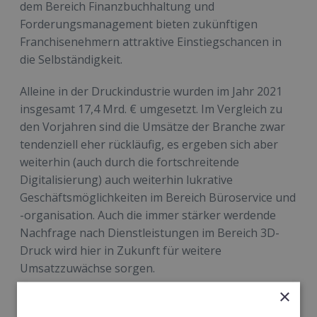
dem Bereich Finanzbuchhaltung und
Forderungsmanagement bieten zukünftigen
Franchisenehmern attraktive Einstiegschancen in
die Selbständigkeit.
Alleine in der Druckindustrie wurden im Jahr 2021
insgesamt 17,4 Mrd. € umgesetzt. Im Vergleich zu
den Vorjahren sind die Umsätze der Branche zwar
tendenziell eher rückläufig, es ergeben sich aber
weiterhin (auch durch die fortschreitende
Digitalisierung) auch weiterhin lukrative
Geschäftsmöglichkeiten im Bereich Büroservice und
-organisation. Auch die immer stärker werdende
Nachfrage nach Dienstleistungen im Bereich 3D-
Druck wird hier in Zukunft für weitere
Umsatzzuwächse sorgen.
×
Kunden zu gewinnen und dauerhaft halten zu