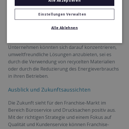
Alle Akzeptieren
anzubieten, könnte ein wesentlicher Vorteil sein.
Einstellungen Verwalten
Nachhaltigkeit und Umweltbewusstsein
Alle Ablehnen
Ein weiterer Trend, der in der Branche immer
wichtiger wird, ist die Nachhaltigkeit. Franchise-
Unternehmen könnten sich darauf konzentrieren,
umweltfreundliche Lösungen anzubieten, sei es
durch die Verwendung von recycelten Materialien
oder durch die Reduzierung des Energieverbrauchs
in ihren Betrieben.
Ausblick und Zukunftsaussichten
Die Zukunft sieht für den Franchise-Markt im
Bereich Büroservice und Drucksachen positiv aus.
Mit der richtigen Strategie und einem Fokus auf
Qualität und Kundenservice können Franchise-