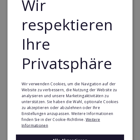
Wir
können, ist heute wichtiger denn je. Regelmäßiges
und zielgerichtetes Marketing ist hier das wichtigste
Mittel zur Zielerreichung. Und genau hier kommen
respektieren
professionell erstellte Druckerzeugnisse bzw.
digital erstellte Marketing-Materialien ins Spiel.
Ihre
Egal, ob es sich um personalisierte
Werbegeschenke, eine individuell gestaltete
Beschilderung des Ladenlokals oder professionelle
Privatsphäre
Werbevideos handelt, die Nachfrage ist groß und
vielfältig.
Wir verwenden Cookies, um die Navigation auf der
Technologische Entwicklungen und Trends
Website zu verbessern, die Nutzung der Website zu
analysieren und unsere Marketingaktivitäten zu
In den letzten Jahren hat die Technologie
unterstützen. Sie haben die Wahl, optionale Cookies
erhebliche Fortschritte gemacht, insbesondere im
zu akzeptieren oder abzulehnen oder Ihre
Einstellungen anzupassen. Weitere Informationen
Bereich des 3D-Drucks. Dies öffnet neue Türen für
finden Sie in der Cookie-Richtlinie.
Weitere
Franchise-Unternehmen, die Dienstleistungen in
Informationen
diesem Bereich anbieten möchten. Die Möglichkeit,
maßgeschneiderte Produkte und Lösungen